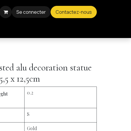
Se connecter
Contactez-nous
sted alu decoration statue
5,5 x 12,5cm
0.2
ight
S
Gold