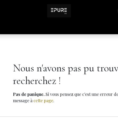
Inspirations
Infos pratiques
Erreur 404
Nous n'avons pas pu trouv
recherchez !
Pas de panique.
Si vous pensez que c'est une erreur de
message à
cette page
.