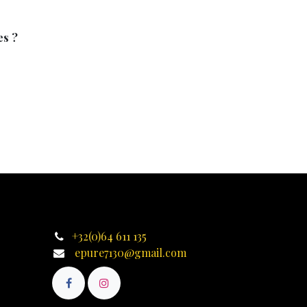
es ?
+32(0)64 611 135
epure7130@gmail.com