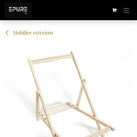
Se rendre au contenu
Mobilier extérieur