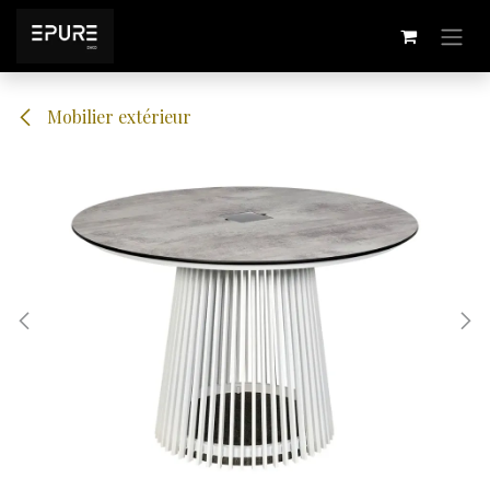
Se rendre au contenu
Mobilier extérieur