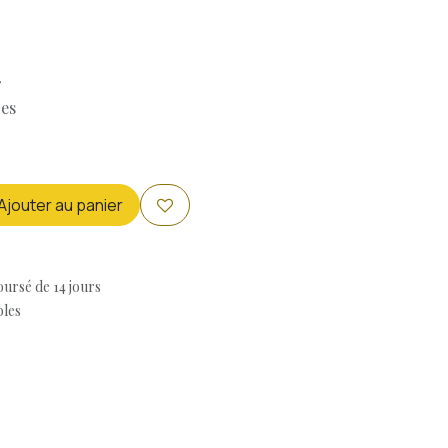
r
es
Ajouter au panier
oursé de 14 jours
bles